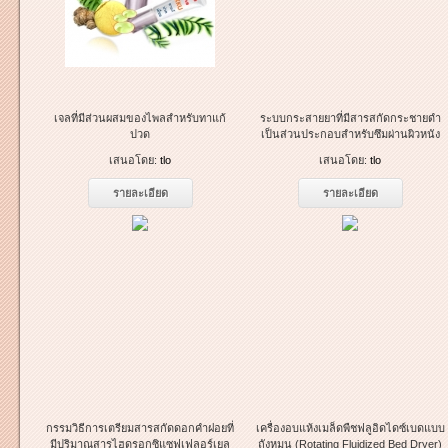
เจลที่มีส่วนผสมของไพลสำหรับทาแก้
ระบบกระสายยาที่มีสารสกัดกระชายดำ
ปวด
เป็นส่วนประกอบสำหรับซึมผ่านผิวหนัง
เสนอโดย:
tlo
เสนอโดย:
tlo
รายละเอียด
รายละเอียด
กรรมวิธีการเตรียมสารสกัดดอกคำฝอยที่
เครื่องอบแห้งเมล็ดพืชฟลูอิดไดซ์เบดแบบ
มีปริมาณสารไฮดรอกซิแซฟเฟลอร์เยล
ถังหมุน (Rotating Fluidized Bed Dryer)