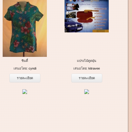
ซินดี้
แปรงไม้ดูดฝุ่น
เสนอโดย:
cyndi
เสนอโดย:
kitravee
รายละเอียด
รายละเอียด