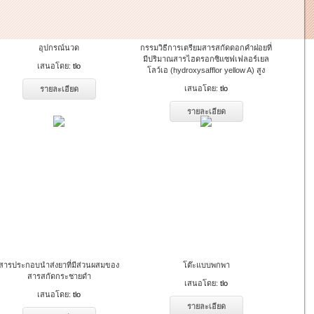
อุปกรณ์นวด
กรรมวิธีการเตรียมสารสกัดดอกคำฝอยที่
มีปริมาณสารไฮดรอกซิแซฟเฟลอร์เยล
เสนอโดย:
tlo
โลว์เอ (hydroxysafflor yellow A) สูง
เสนอโดย:
tlo
รายละเอียด
รายละเอียด
สารประกอบนำส่งยาที่มีส่วนผสมของ
โต๊ะแบบพกพา
สารสกัดกระชายดำ
เสนอโดย:
tlo
เสนอโดย:
tlo
รายละเอียด