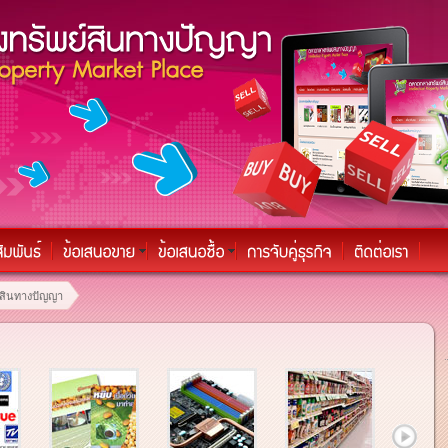
์สินทางปัญญา