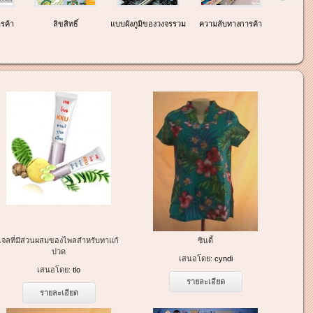
รค้า
ลิขสิทธิ์
แบบผังภูมิของวงจรรวม
ความลับทางการค้า
เจลที่มีส่วนผสมของไพลสำหรับทาแก้
ซินดี้
ปวด
เสนอโดย:
cyndi
เสนอโดย:
tlo
รายละเอียด
รายละเอียด