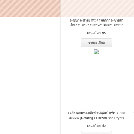
ระบบกระสายยาที่มีสารสกัดกระชายดำ
เป็นส่วนประกอบสำหรับซึมผ่านผิวหนัง
เสนอโดย:
tlo
รายละเอียด
เครื่องอบแห้งเมล็ดพืชฟลูอิดไดซ์เบดแบบ
ถังหมุน (Rotating Fluidized Bed Dryer)
เสนอโดย:
tlo