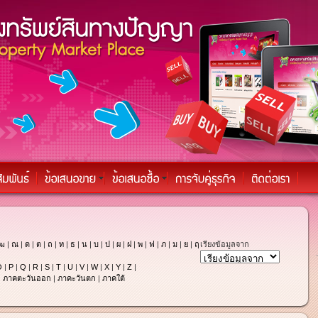
ฒ
|
ณ
|
ด
|
ต
|
ถ
|
ท
|
ธ
|
น
|
บ
|
ป
|
ผ
|
ฝ
|
พ
|
ฟ
|
ภ
|
ม
|
ย
|
ฤ
เรียงข้อมูลจาก
O
|
P
|
Q
|
R
|
S
|
T
|
U
|
V
|
W
|
X
|
Y
|
Z
|
|
ภาคตะวันออก
|
ภาคะวันตก
|
ภาคใต้