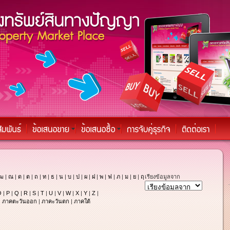
ฒ
|
ณ
|
ด
|
ต
|
ถ
|
ท
|
ธ
|
น
|
บ
|
ป
|
ผ
|
ฝ
|
พ
|
ฟ
|
ภ
|
ม
|
ย
|
ฤ
เรียงข้อมูลจาก
O
|
P
|
Q
|
R
|
S
|
T
|
U
|
V
|
W
|
X
|
Y
|
Z
|
|
ภาคตะวันออก
|
ภาคะวันตก
|
ภาคใต้